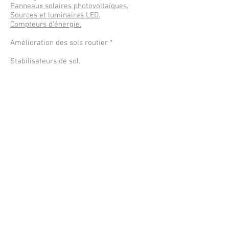
Panneaux solaires photovoltaïques.
Sources et luminaires LED.
Compteurs d'énergie.
Amélioration des sols routier *
Stabilisateurs de sol.
Suppresseurs de poussières.
Enrobés à froid.
* Pour un meilleur suivi, toutes les
informations concernant nos stabilisants
de sols, anti-poussières, de l'asphalte
froid, ont été regroupées sur notre site
spécialisé.
Cliquez ici
pour accéder à toutes les
spécifications techniques de nos
principaux stabilisants du sol,
antipoussières, asphalte à froid.