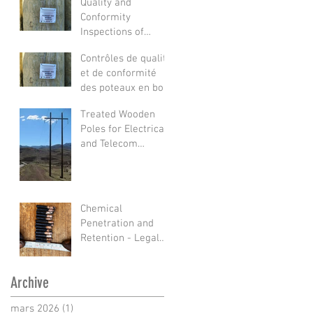
Quality and
Conformity
Inspections of
Treated Wooden
Contrôles de qualité
Poles
et de conformité
des poteaux en bois
traités
Treated Wooden
Poles for Electrical
and Telecom
Networks: A
Sustainable and
Reliable Choice
Chemical
Penetration and
Retention - Legal
Requirements
Archive
mars 2026
(1)
1 post