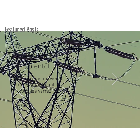
Featured Posts
Revenez
bientôt
Dès que de nouveaux
posts seront publiés,
vous les verrez ici.