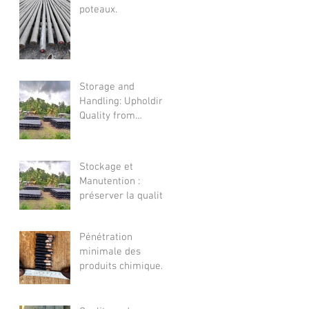
poteaux.
Storage and
Handling: Upholding
Quality from
Factory to Field
Stockage et
Manutention :
préserver la qualité
depuis la sortie de
l'usine jusqu'à
Pénétration
l'installation sur
minimale des
site.
produits chimiques.
Exigences légales.